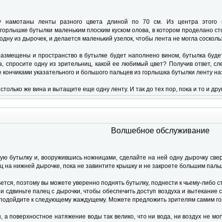
у намотаны ленты разного цвета длиной по 70 см. Из центра этого 
горлышке бутылки маленьким плоским куском олова, в котором проделано сто
одну из дырочек, и делается маленький узелок, чтобы лента не могла сосколь
размещены и пространство в бутылке будет наполнено вином, бутылка буде
на, спросите одну из зрительниц, какой ее любимый цвет? Получив ответ, с
 кончиками указательного и большого пальцев из горлышка бутылки ленту на
только же вина и вытащите еще одну ленту. И так до тех пор, пока и то и дру
Волшебное обслуживание
ую бутылку и, вооружившись ножницами, сделайте на ней одну дырочку свер
ц на нижней дырочке, пока не завинтите крышку и не закроете большим паль
ется, поэтому вы можете уверенно поднять бутылку, поднести к чьему-либо 
 сдвиньте палец с дырочки, чтобы обеспечить доступ воздуха и вытекание с
 подойдите к следующему жаждущему. Можете предложить зрителям самим гово
 а поверхностное натяжение воды так велико, что ни вода, ни воздух не мо