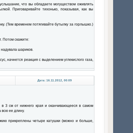
еуслышание, что вы обладаете могуществом оживлять
кой. Приговаривайте тихонько, показывая, как вы
ку. (Тем временем потягивайте бутылку за горлышко.)
т. Потом скажите:
 надувала шариков.
сус, начнется реакция с выделением углекислого газа,
Дата: 16.11.2012, 00:09
я в 3 см от нижнего края и оканчивающееся в самом
 всю ее длину.
ножию прикреплены четыре катушки (можно и больше,