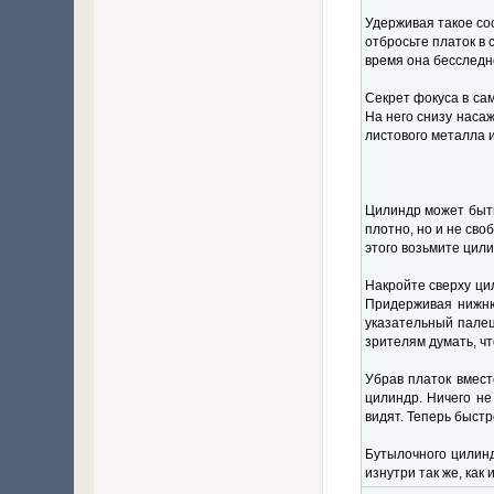
Удерживая такое со
отбросьте платок в 
время она бесследно
Секрет фокуса в сам
На него снизу наса
листового металла 
Цилиндр может быть
плотно, но и не сво
этого возьмите цили
Накройте сверху ци
Придерживая нижнюю
указательный палец
зрителям думать, чт
Убрав платок вмест
цилиндр. Ничего не
видят. Теперь быст
Бутылочного цилинд
изнутри так же, как