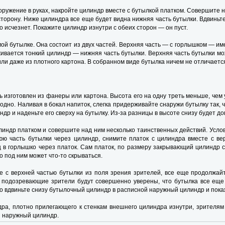
оружение в руках, накройте цилиндр вместе с бутылкой платком. Совершите 
сторону. Ниже цилиндра все еще будет видна нижняя часть бутылки. Вдвиньте
 исчезнет. Покажите цилиндр изнутри с обеих сторон — он пуст.
ой бутылке. Она состоит из двух частей. Верхняя часть — с горлышком — име
живается тонкий цилиндр — нижняя часть бутылки. Верхняя часть бутылки мо
или даже из плотного картона. В собранном виде бутылка ничем не отличает
 изготовлен из фанеры или картона. Высота его на одну треть меньше, чем 
бодно. Наливая в бокал напиток, слегка придерживайте снаружи бутылку так,
ндр и наденьте его сверху на бутылку. Из-за разницы в высоте снизу будет д
линдр платком и совершите над ним несколько таинственных действий. Услов
 часть бутылки через цилиндр, снимите платок с цилиндра вместе с вер
 в горлышко через платок. Сам платок, по размеру закрывающий цилиндр с
о под ним может что-то скрываться.
е с верхней частью бутылки из поля зрения зрителей, все еще продолжай
 подозревающие зрители будут совершенно уверены, что бутылка все еще 
ро вдвиньте снизу бутылочный цилиндр в расписной наружный цилиндр и покаж
ра, плотно прилегающего к стенкам внешнего цилиндра изнутри, зрителям 
 и наружный цилиндр.