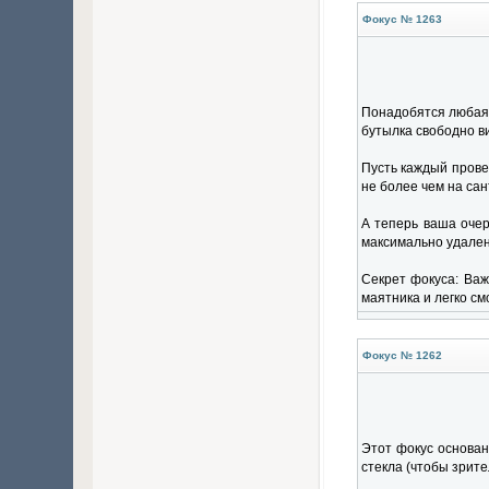
Фокус № 1263
Понадобятся любая 
бутылка свободно в
Пусть каждый провер
не более чем на са
А теперь ваша очер
максимально удален
Секрет фокуса: Важ
маятника и легко см
Фокус № 1262
Этот фокус основан
стекла (чтобы зрител