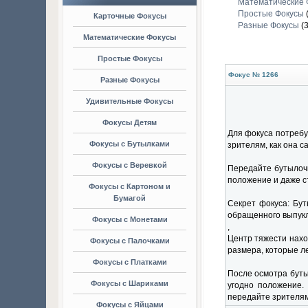
Математические 
Простые Фокусы
Карточные Фокусы
Разные Фокусы
(3
Математические Фокусы
Простые Фокусы
Фокус № 1266
Разные Фокусы
Удивительные Фокусы
Фокусы Детям
Для фокуса потребу
Фокусы с Бутылками
зрителям, как она 
Фокусы с Веревкой
Передайте бутылочк
положение и даже ст
Фокусы с Картоном и
Бумагой
Секрет фокуса: Бут
обращенного выпукл
Фокусы с Монетами
,
Центр тяжести наход
Фокусы с Палочками
размера, которые л
Фокусы с Платками
После осмотра буты
Фокусы с Шариками
угодно положение. 
передайте зрителям
Фокусы с Яйцами