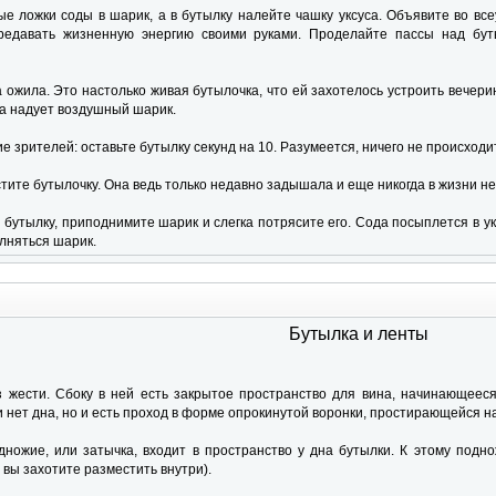
е ложки соды в шарик, а в бутылку налейте чашку уксуса. Объявите во вс
едавать жизненную энергию своими руками. Проделайте пассы над бутыл
 ожила. Это настолько живая бутылочка, что ей захотелось устроить вечерин
она надует воздушный шарик.
 зрителей: оставьте бутылку секунд на 10. Разумеется, ничего не происходи
тите бутылочку. Она ведь только недавно задышала и еще никогда в жизни не
бутылку, приподнимите шарик и слегка потрясите его. Сода посыплется в ук
лняться шарик.
Бутылка и ленты
 жести. Сбоку в ней есть закрытое пространство для вина, начинающеес
 нет дна, но и есть проход в форме опрокинутой воронки, простирающейся на
ножие, или затычка, входит в пространство у дна бутылки. К этому под
 вы захотите разместить внутри).