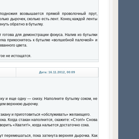
подножия возвышается прямой проволочный прут,
лько дырочек, сколько есть лент. Конец каждой ленты
знуть обратно в бутылку.
т готова для демонстрации фокуса. Налив из бутылки
легка прикоснитесь к бутылке «волшебной палочкой» и
званного цвета.
гое не истощатся.
Дата: 16.11.2012, 00:09
ху и еще одну — снизу. Наполните бутылку соком, не
цем верхнюю дырочку.
стакану и приготовиться «обслуживать» желающего.
ока. Когда стакан наполнится, скажите: «Стоп!» Снова
рить «Хватит!», когда нальется достаточно сока.
гут перемешаться, пока заткнута верхняя дырочка. Как