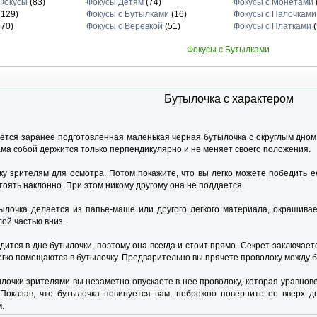
Фокусы
(83)
Фокусы Детям
(74)
Фокусы с Монетами
(129)
Фокусы с Бутылками
(16)
Фокусы с Палочками
70)
Фокусы с Веревкой
(51)
Фокусы с Платками
(
Фокусы с Бутылками
Бутылочка с характером
ется заранее подготовленная маленькая черная бутылочка с округлым дном,
сама собой держится только перпендикулярно и не меняет своего положения.
у зрителям для осмотра. Потом покажите, что вы легко можете победить е
оять наклонно. При этом никому другому она не поддается.
ылочка делается из папье-маше или другого легкого материала, окрашива
ой частью вниз.
ится в дне бутылочки, поэтому она всегда и стоит прямо. Секрет заключает
егко помещаются в бутылочку. Предварительно вы прячете проволоку между 
лочки зрителями вы незаметно опускаете в нее проволоку, которая уравно
Показав, что бутылочка повинуется вам, небрежно поверните ее вверх д
.