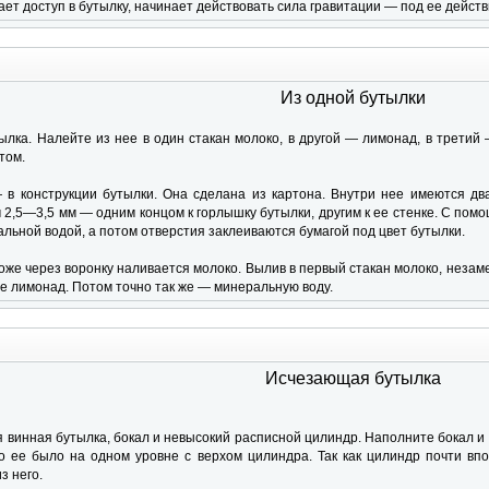
ает доступ в бутылку, начинает действовать сила гравитации — под ее дейст
Из одной бутылки
ылка. Налейте из нее в один стакан молоко, в другой — лимонад, в трети
том.
 конструкции бутылки. Она сделана из картона. Внутри нее имеются два
 2,5—3,5 мм — одним концом к горлышку бутылки, другим к ее стенке. С пом
льной водой, а потом отверстия заклеиваются бумагой под цвет бутылки.
тоже через воронку наливается молоко. Вылив в первый стакан молоко, неза
те лимонад. Потом точно так же — минеральную воду.
Исчезающая бутылка
 винная бутылка, бокал и невысокий расписной цилиндр. Наполните бокал и 
о ее было на одном уровне с верхом цилиндра. Так как цилиндр почти впо
з него.