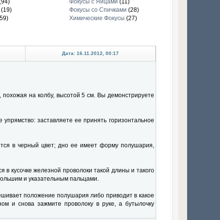
(94)
Фокусы с Яйцами
(11)
(19)
Фокусы со Спичками
(28)
59)
Химические Фокусы
(27)
Дата: 16.11.2012, 00:17
 похожая на колбу, высотой 5 см. Вы демонстрируете
е упрямство: заставляете ее принять горизонтальное
ется в черный цвет; дно ее имеет форму полушария,
ся в кусочке железной проволоки такой длины и такого
большим и указательным пальцами.
вешивает положение полушария либо приводит в какое
ном и снова зажмите проволоку в руке, а бутылочку