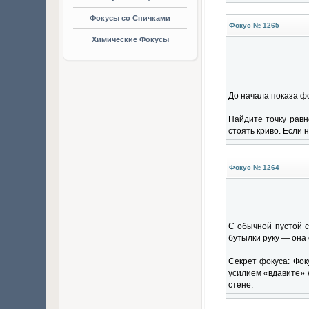
Фокусы со Спичками
Фокус № 1265
Химические Фокусы
До начала показа фо
Найдите точку равн
стоять криво. Если 
Фокус № 1264
С обычной пустой с
бутылки руку — она 
Секрет фокуса: Фок
усилием «вдавите» е
стене.