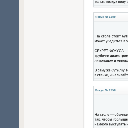
только воздух получ
Фокус № 1259
На столе стоит бут
может убедиться в э
СЕКРЕТ ФОКУСА — в
трубочки диаметром
лимонадом и минера
В саму же бутылку 
в стенке, и наливай
Фокус № 1258
На столе — обычная
так, чтобы горлышк
намного выступать и