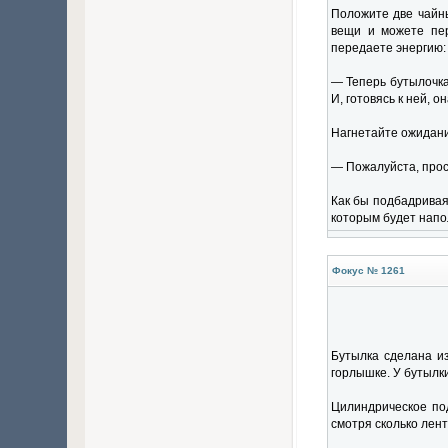
Положите две чайны
вещи и можете пер
передаете энергию:
— Теперь бутылочка
И, готовясь к ней, 
Нагнетайте ожидание
— Пожалуйста, прос
Как бы подбадривая 
которым будет напо
Фокус № 1261
Бутылка сделана из
горлышке. У бутылки
Цилиндрическое под
смотря сколько лент