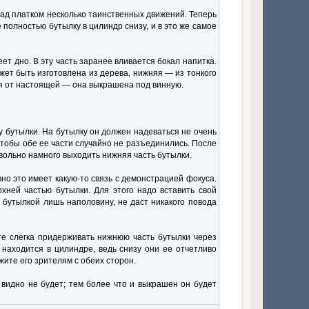
над платком несколько таинственных движений. Теперь
 полностью бутылку в цилиндр снизу, и в это же самое
ет дно. В эту часть заранее вливается бокал напитка.
жет быть изготовлена из дерева, нижняя — из тонкого
ся от настоящей — она выкрашена под винную.
у бутылки. На бутылку он должен надеваться не очень
 чтобы обе ее части случайно не разъединились. После
овольно намного выходить нижняя часть бутылки.
но это имеет какую-то связь с демонстрацией фокуса.
хней частью бутылки. Для этого надо вставить свой
 бутылкой лишь наполовину, не даст никакого повода
те слегка придерживать нижнюю часть бутылки через
находится в цилиндре, ведь снизу они ее отчетливо
ите его зрителям с обеих сторон.
видно не будет; тем более что и выкрашен он будет