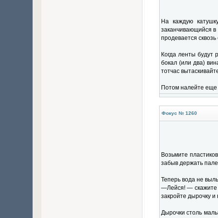
На каждую катушк
заканчивающийся в 
продевается сквозь 
Когда ленты будут 
бокал (или два) ви
тотчас вытаскивайте
Потом налейте еще с
Фокус № 1260
Возьмите пластиков
забыв держать пале
Теперь вода не выль
—Лейся! — скажите и
закройте дырочку и
Дырочки столь малы,