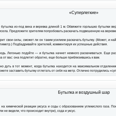
«Суперлегкие»
бутылка из-под вина и веревка длиной 1 м. Обвяжите горлышко бутылки вере
исела. Предложите зрителям попробовать раскачать подвешенную на веревке 
ит свои силы, сможет ли он таким усилием раскачать бутылку. (Может, и най
нтиметр.) Подбадривайте зрителей, комментируя их успешные действия.
едь. Легонько подуйте — и бутылка начнет немного раскачиваться. Еще раз 
а от вас: она подлетит обратно, еще больше приблизившись к вам.
но дуть в тот момент, когда бутылка находится на максимальном отдалении
ожете заставить бутылку отлетать от себя на метр. Отлично потрудились «су
Бутылка и воздушный шар
 на химической реакции уксуса и соды с образованием углекислого газа. 
и не видели, что происходит внутри), сода и уксус.