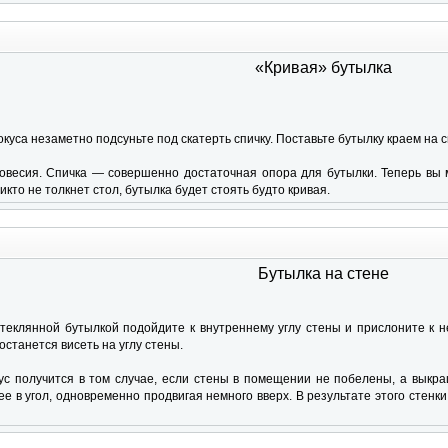
«Кривая» бутылка
куса незаметно подсуньте под скатерть спичку. Поставьте бутылку краем на с
овесия. Спичка — совершенно достаточная опора для бутылки. Теперь вы м
никто не толкнет стол, бутылка будет стоять будто кривая.
Бутылка на стене
теклянной бутылкой подойдите к внутреннему углу стены и прислоните к не
останется висеть на углу стены.
ус получится в том случае, если стены в помещении не побелены, а выкраш
е в угол, одновременно продвигая немного вверх. В результате этого стенки