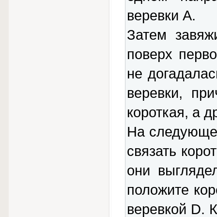
веревки А.
Затем завяж
поверх перво
не догадалас
веревки, пр
короткая, а д
На следующем
связать коро
они выгляде
положите кор
веревкой D. 