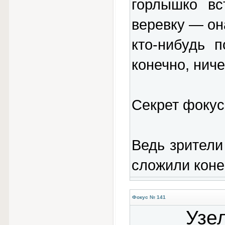
горлышко вс
веревку — он
кто-нибудь п
конечно, ниче
Секрет фокус
Ведь зрители
сложили коне
Фокус № 141
Узе