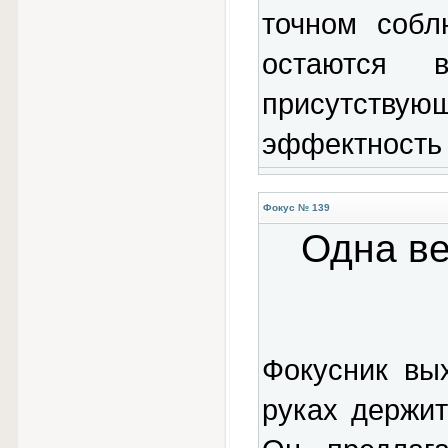
точном собл
остаются 
присутствую
эффектность 
Фокус № 139
Одна ве
Фокусник вы
руках держи