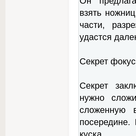
Он предлага
взять ножниц
части, разр
удастся дале
Секрет фокус
Секрет закл
нужно сложи
сложенную в
посередине.
куска.