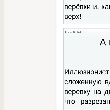
верёвки и, ка
верх!
Фокус № 144
А 
Иллюзиони
сложенную в
веревку на д
что разреза