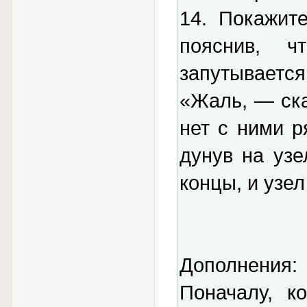
14. Покажит
пояснив, 
запутывает
«Жаль, — ска
нет с ними р
дунув на узе
концы, и узел
Дополнения:
Поначалу, к