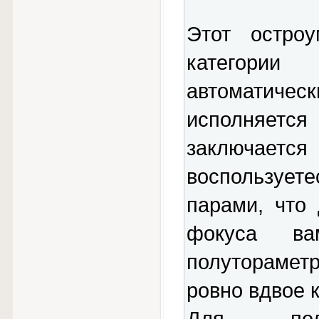
Этот остро
категори
автоматиче
исполняетс
заключает
воспользуе
парами, что
фокуса ва
полутораметр
ровно вдвое 