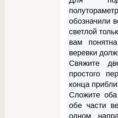
Для под
полутораме
обозначили в
светлой толь
вам понятна
веревки долж
Свяжите д
простого пе
конца прибли
Сложите оба
обе части в
одном напр