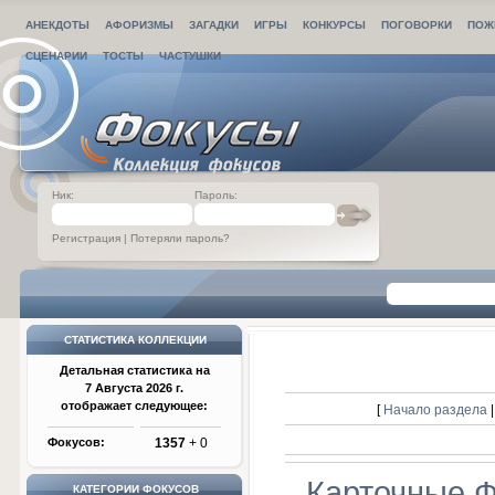
АНЕКДОТЫ
АФОРИЗМЫ
ЗАГАДКИ
ИГРЫ
КОНКУРСЫ
ПОГОВОРКИ
ПОЖ
СЦЕНАРИИ
ТОСТЫ
ЧАСТУШКИ
Ник:
Пароль:
Регистрация
|
Потеряли пароль?
СТАТИСТИКА КОЛЛЕКЦИИ
Детальная статистика на
7 Августа 2026 г.
отображает следующее:
[
Начало раздела
Фокусов:
1357
+ 0
Карточные 
КАТЕГОРИИ ФОКУСОВ