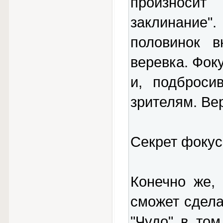
произноси
заклинание"
половинок в
веревка. Фок
и, подброси
зрителям. Вер
Секрет фокус
Конечно же,
сможет сдела
"Чудо" в том