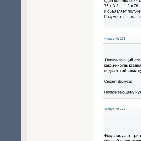
один понедельник, 
75 + 3-2 — 1-3 = 78
и объявляет получе
Разумеется, показы
Фокус № 178
Показывающий стои
какой-нибудь квадр
подсчета объявил су
Секрет фокуса:
Показывающему нужн
Фокус № 177
Фокусник дает три 