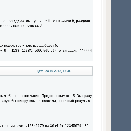
по порядку, затем пусть прибавит к сумме 9, разделит
торое у него получилось!
х подсчетов у него всегда будет 5.
+ 9 = 1138, 1138/2=569, 569-564=5 загадали 444444
Дата: 24.10.2012, 18:35
ать любое простое число. Предположим это 5. Вы сразу
 какую бы цифру вам ни назвали, конечный результат
ителя умножить 12345679 на 36 (4*9). 12345679 * 36 =