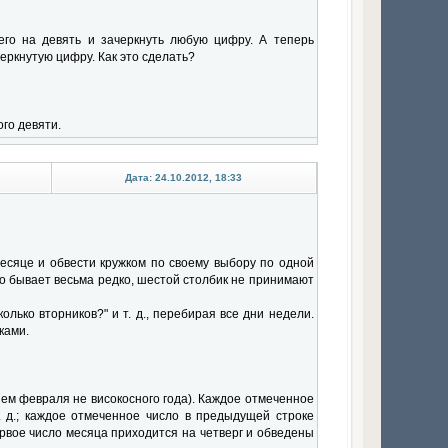
 его на девять и зачеркнуть любую цифру. А теперь
еркнутую цифру. Как это сделать?
го девяти.
Дата: 24.10.2012, 18:33
есяце и обвести кружком по своему выбору по одной
что бывает весьма редко, шестой столбик не принимают
олько вторников?" и т. д., перебирая все дни недели.
ками.
ием февраля не високосного года). Каждое отмеченное
. д.; каждое отмеченное число в предыдущей строке
ервое число месяца приходится на четверг и обведены