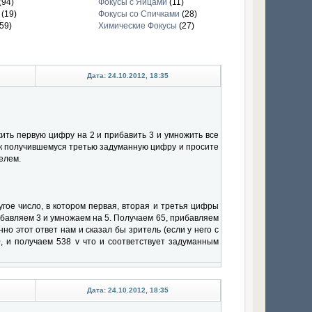
(94)
Фокусы с Яйцами
(11)
(19)
Фокусы со Спичками
(28)
59)
Химические Фокусы
(27)
Дата: 24.10.2012, 18:35
ить первую цифру на 2 и прибавить 3 и умножить все
ь к получившемуся третью задуманную цифру и просите
елем.
ругое число, в котором первая, вторая и третья цифры
бавляем 3 и умножаем на 5. Получаем 65, прибавляем
о этот ответ нам и сказал бы зритель (если у него с
0, и получаем 538 v что и соответствует задуманным
Дата: 24.10.2012, 18:35