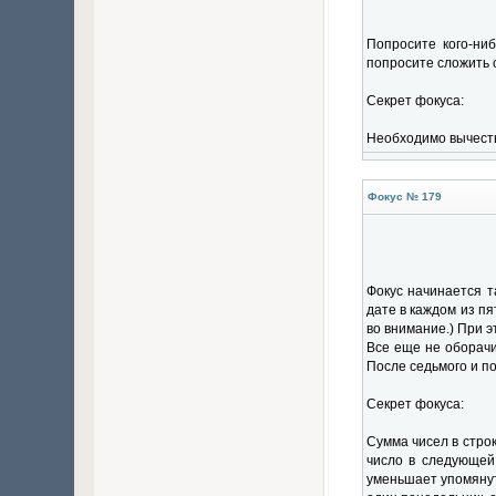
Попросите кого-ниб
попросите сложить 
Секрет фокуса:
Необходимо вычесть
Фокус № 179
Фокус начинается т
дате в каждом из пя
во внимание.) При 
Все еще не оборачив
После седьмого и п
Секрет фокуса:
Сумма чисел в стро
число в следующей 
уменьшает упомянут