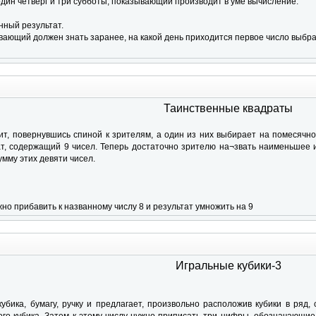
один четверг и три субботы; показывающий производит в уме вычисление:
нный результат.
вающий должен знать заранее, на какой день приходится первое число выбр
Таинственные квадраты
т, повернувшись спиной к зрителям, а один из них выбирает на помесячн
ат, содержащий 9 чисел. Теперь достаточно зрителю на¬звать наименьшее 
мму этих девяти чисел.
о прибавить к названному числу 8 и результат умножить на 9
Игральные кубики-3
кубика, бумагу, ручку и предлагает, произвольно расположив кубики в ряд,