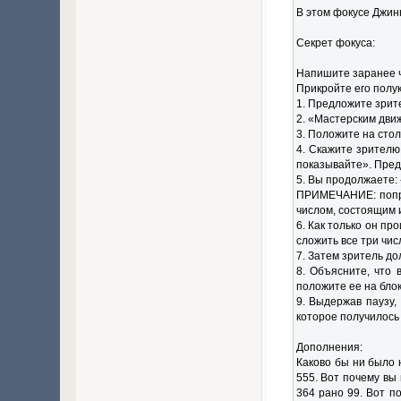
В этом фокусе Джин
Секрет фокуса:
Напишите заранее ч
Прикройте его полу
1. Предложите зрит
2. «Мастерским движ
3. Положите на стол
4. Скажите зрителю
показывайте». Пред
5. Вы продолжаете:
ПРИМЕЧАНИЕ: попрос
числом, состоящим 
6. Как только он пр
сложить все три чис
7. Затем зритель д
8. Объясните, что
положите ее на блок
9. Выдержав паузу,
которое получилось 
Дополнения:
Каково бы ни было 
555. Вот почему вы
364 рано 99. Вот п