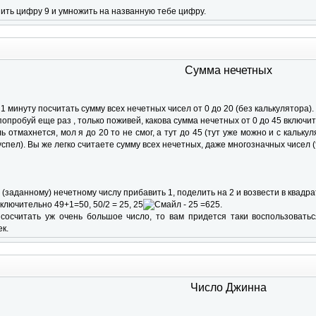
ить цифру 9 и умножить на названную тебе цифру.
Сумма нечетных
1 минуту посчитать сумму всех нечетных чисел от 0 до 20 (без калькулятора). 
 попробуй еще раз , только поживей, какова сумма нечетных от 0 до 45 включи
ь отмахнется, мол я до 20 то не смог, а тут до 45 (тут уже можно и с кальк
 успел). Вы же легко считаете сумму всех нечетных, даже многозначных чисел 
(заданному) нечетному числу прибавить 1, поделить на 2 и возвести в квадра
включительно 49+1=50, 50/2 = 25, 25
=625.
сосчитать уж очень большое число, то вам придется таки воспользоваться
к.
Число Джинна