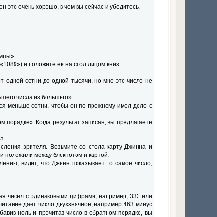
 это очень хорошо, в чем вы сейчас и убедитесь.
ампы».
«1089») и положите ее на стол лицом вниз.
т одной сотни до одной тысячи, но мне это число не
шего числа из большего».
ся меньше сотни, чтобы он по-прежнему имел дело с
ом порядке». Когда результат записан, вы предлагаете
а.
сления зрителя. Возьмите со стола карту Джинна и
 и положили между блокнотом и картой.
лению, видит, что Джинн показывает то самое число,
чая чисел с одинаковыми цифрами, например, 333 или
читание дает число двухзначное, например 463 минус
бавив ноль и прочитав число в обратном порядке, вы