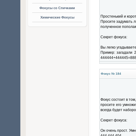
Фокусы со Спичками
Простенький и корот
Химические Фокусы
Просите задумать лю
полученное пополам,
Секрет фокуса:
Вы легко угадываете
Пример: загадали 2
444444+444445=888
Фокус № 184
Фокус состоит в том
просите его умножи
всегда будет наборо
Секрет фокуса:
Он очень прост. Умн
444 444 404