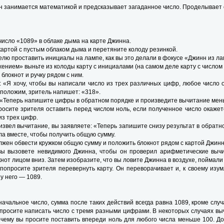
н занимается математикой и предсказывает загаданное число. Проделывает он
исло «1089» в облаке дыма на карте Джинна.
картой с пустым облаком дыма и перетяните колоду резинкой.
елю проставить инициалы на лампе, как вы это делали в фокусе «Джинн из л
ением» выньте из колоды карту с инициалами (на самом деле карту с числом 
 блокнот и ручку рядом с ним.
: «Я хочу, чтобы вы написали число из трех различных цифр, любое число о
положим, зритель напишет: «318».
 «Теперь напишите цифры в обратном порядке и произведите вычитание мень
ите зрителя оставить перед числом ноль, если полученное число окажет
из трех цифр.
оизвел вычитание, вы заявляете: «Теперь запишите снизу результат в обратн
ла вместе, чтобы получить общую сумму.
олжен обвести кружком общую сумму и положить блокнот рядом с картой Джинн
 вы вызовете невидимого Джинна, чтобы он проверил арифметические вычи
нот лицом вниз. Затем изобразите, что вы ловите Джинна в воздухе, поймали
 попросите зрителя перевернуть карту. Он переворачивает и, к своему изум
у него — 1089.
начальное число, сумма после таких действий всегда равна 1089, кроме слу
 просите написать число с тремя разными цифрами. В некоторых случаях вы
очему вы просите поставить впереди ноль для любого числа меньше 100. До