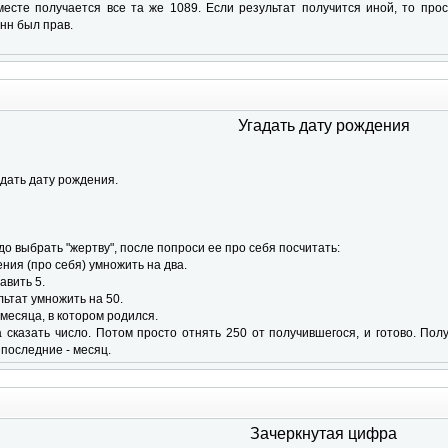
месте получается все та же 1089. Если результат получится иной, то прос
нн был прав.
Угадать дату рождения
гадать дату рождения.
до выбрать "жертву", после попроси ее про себя посчитать:
ения (про себя) умножить на два.
авить 5.
ьтат умножить на 50.
месяца, в котором родился.
 сказать число. Потом просто отнять 250 от получившегося, и готово. По
 последние - месяц.
Зачеркнутая цифра