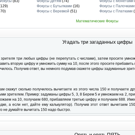
Фокусы
(83)
Фокусы Детям
(74)
Фокусы с Монетами
(129)
Фокусы с Бутылками
(16)
Фокусы с Палочками
70)
Фокусы с Веревкой
(51)
Фокусы с Платками
(
Математические Фокусы
Угадать три загаданных цифры
 зрителя три любых цифры (не перепутать с числами), затем просите умнож
ибавить вторую цифру и умножить сумму на 10, после этого просите прибавит
лучилось. Получив ответ, вы немного подумав скажете цифры задуманные зрит
вам скажут сколько получилось вычитаете из этого числа 150 и получаете д
ми зрителем. Пример: задуманы цифры 5, 3, 8 Берем 5 и умножаем на 2, при
ожаем на 10, получаем 680, прибавляем третью цифру и получаем 688. Именн
дке, а если нет, дайте ему калькулятор). Получив этот ответ вычетаем 15
го не думайте вычитать 150 надо быстро.
Опять и опять ПЯТЬ