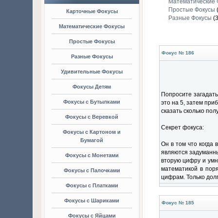
Математические 
Простые Фокусы
Карточные Фокусы
Разные Фокусы
(3
Математические Фокусы
Простые Фокусы
Фокус № 186
Разные Фокусы
Удивительные Фокусы
Фокусы Детям
Попросите загадать
Фокусы с Бутылками
это на 5, затем пр
сказать сколько по
Фокусы с Веревкой
Секрет фокуса:
Фокусы с Картоном и
Бумагой
Он в том что когда 
являются задуманны
Фокусы с Монетами
вторую цифру и умн
математикой в поря
Фокусы с Палочками
цифрам. Только дол
Фокусы с Платками
Фокусы с Шариками
Фокус № 185
Фокусы с Яйцами