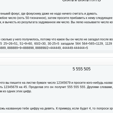
енький фокус, где фокуснику даже не надо ничего считать и думать.
бое число (хоть 50-тизначное), затем просите прибавить к нему следующее 
 и вычесть из результата задуманное им число. Вы легко называете число ко
 сколько у него получилось, потому что какое бы он число не загадал после все
5 25+26=51, 51+9=60, 60/2=30, 30-25=5 загадали 564 564+565=1129, 1129 
889, 888889+9=888898, 888898/2=444449, 444449-444444=5
5 555 505
,что вы пишите на листке бумаги число 12345679 и просите кого-нибудь назв
ть 12345679 на 45. Проделав это он получит 555 555 555. Другими словами,
м из одних этих цифр.
ожь названную тебе цифру на девять. К примеру, если будет 4, то попроси зр