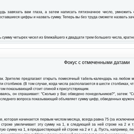
удь завязать вам глаза, а затем написать пятизначное число, умножить
оставшиеся цифры и назвать сумму. Теперь вы без труда сможете назвать зач
 сумму четырех чисел из ближайшего к двадцати трем большего числа, кратно
Фокус с отмеченными датами
ак. Зрителю предлагают открыть помесячный табель-календарь на любом м
ти столбиков. (В том случае, когда числа располагаются в шести столбиках, 
этом показывающий стоит спиной к присутствующим.
аясь, он спрашивает: "Сколько у Вас обведено понедельников?", затем: "Ск
оследнего вопроса показывающий объявляет сумму цифр, обведенных кружоч
ке, которая начинается первым числом месяца, всегда равна 75 (за исключен
строке увеличивает эту сумму на 1, в следующей за ней строке на 2 и т
ую сумму на 1, в предшествующей ей строке на 2 и т. д. Пусть, например, п