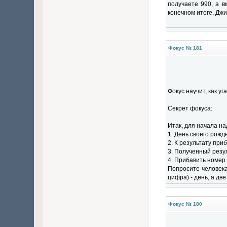
получаете 990, а в
конечном итоге, Джи
Фокус № 181
Фокус научит, как у
Секрет фокуса:
Итак, для начала на
1. День своего рожд
2. К результату приб
3. Полученный резул
4. Прибавить номер 
Попросите человека
цифра) - день, а две
Фокус № 180