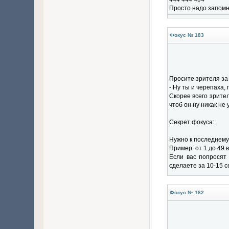
Просто надо запомн
Фокус № 183
Просите зрителя за 
- Ну ты и черепаха,
Скорее всего зрител
чтоб он ну никак не
Секрет фокуса:
Нужно к последнему 
Пример: от 1 до 49 
Если вас попросят 
сделаете за 10-15 се
Фокус № 182