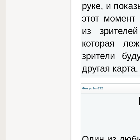
руке, и показ
этот момент 
из зрителей
которая леж
зрители буд
другая карта.
Фокус № 632
Один из люб