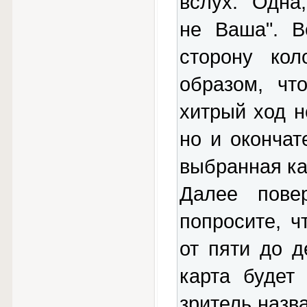
вслух: "Одна,
не Ваша". В
сторону ко
образом, чт
хитрый ход н
но и окончат
выбранная ка
Далее пове
попросите, ч
от пяти до д
карта будет
зритель назв