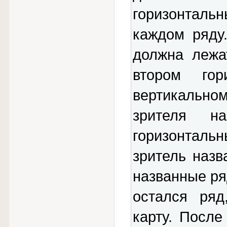
горизонталь
каждом ряду
должна лежа
втором го
вертикально
зрителя н
горизонталь
зритель назв
названные ря
остался ряд
карту. После