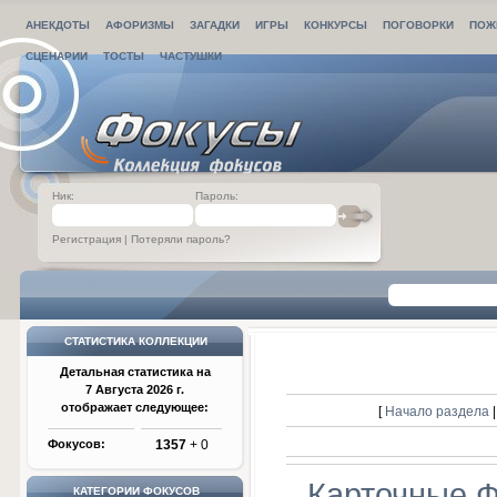
АНЕКДОТЫ
АФОРИЗМЫ
ЗАГАДКИ
ИГРЫ
КОНКУРСЫ
ПОГОВОРКИ
ПОЖ
СЦЕНАРИИ
ТОСТЫ
ЧАСТУШКИ
Ник:
Пароль:
Регистрация
|
Потеряли пароль?
СТАТИСТИКА КОЛЛЕКЦИИ
Детальная статистика на
7 Августа 2026 г.
отображает следующее:
[
Начало раздела
Фокусов:
1357
+ 0
Карточные 
КАТЕГОРИИ ФОКУСОВ