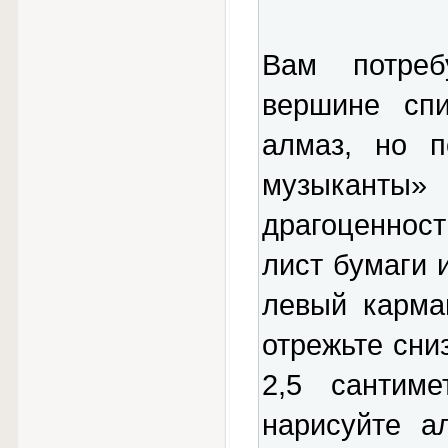
Вам потреб
вершине спи
алмаз, но п
музыкант
драгоценност
лист бумаги 
левый карма
отрежьте сни
2,5 сантим
нарисуйте а