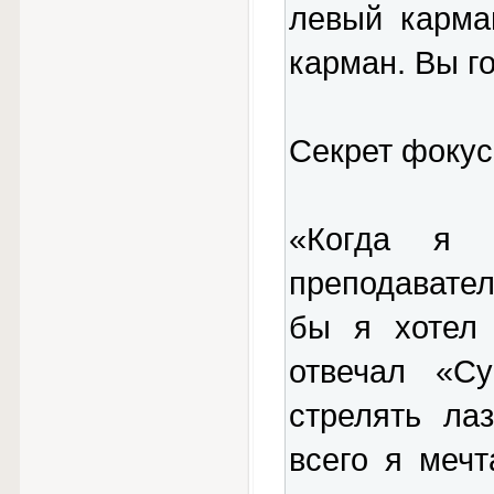
левый карма
карман. Вы г
Секрет фокус
«Когда я 
преподавател
бы я хотел 
отвечал «С
стрелять ла
всего я меч