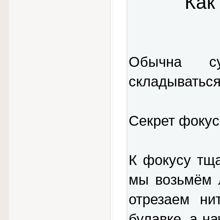
Как
Обычна су
складываться
Секрет фокус
К фокусу тща
мы возьмём 
отрезаем ни
булавке, а н