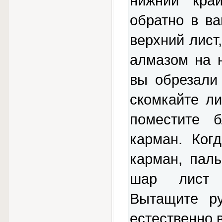
нижний край
обратно в в
верхний лист
алмазом на н
вы обрезали
скомкайте л
поместите 
карман. Ког
карман, пал
шар лист 
Вытащите ру
естественно в