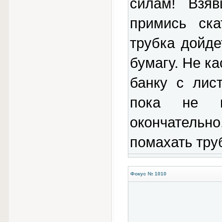
силам! Взяв
примись ска
трубка дойде
бумагу. Не ка
банку с лис
пока не в
окончатель
помахать труб
Фокус № 1010