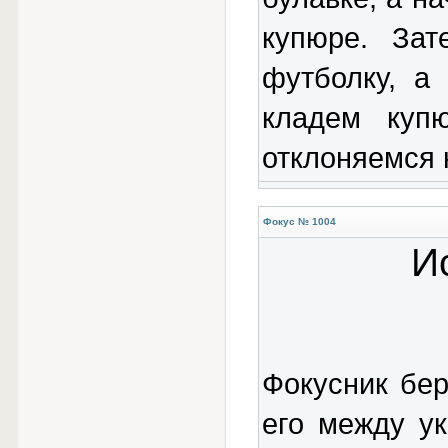
купюре. Зат
футболку, а
кладем куп
отклоняемся 
Фокус № 1004
И
Фокусник бе
его между у