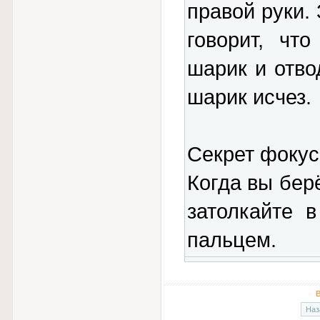
правой руки.
говорит, чт
шарик и отво
шарик исчез.
Секрет фокус
Когда вы берё
затолкайте 
пальцем.
В
Наз