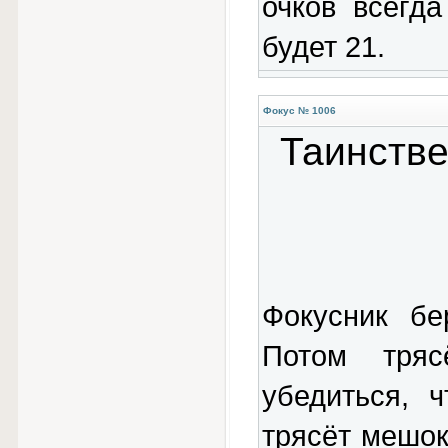
очков всегд
будет 21.
Фокус № 1006
Таинстве
Фокусник бе
Потом тря
убедиться, 
трясёт мешок